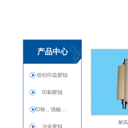
产品中心
纺织印染胶辊
印刷胶辊
印铁，强融剂胶辊
耐高
冶金胶辊