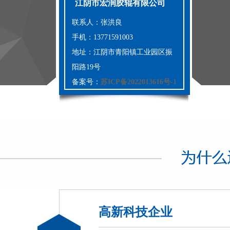
江阴市宏润胶辊有限公司
联系人：张洪良
手机：13771591003
地址：江阴市青阳镇工业园区振
阳路19号
备案号：
苏ICP备2022013616号-1
高新科技企业