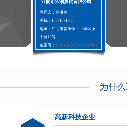
江阴市宏润胶辊有限公司
联系人：张洪良
手机：13771591003
地址：江阴市青阳镇工业园区振
阳路19号
备案号：
苏ICP备2022013616号-1
高新科技企业