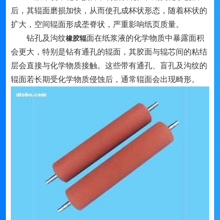
后，其辊面磨损加快，从而使孔成杯状形态，随着杯状的
扩大，空间辊面形成垄脊状，严重影响纸页质量。
钻孔及沟纹
面在纸浆液的化学物质中暴露面积
橡胶辊
会更大，特别是钻有通孔的辊面，其胶面与辊芯间的粘结
层会直接与化学物质接触。这些带有通孔、盲孔及沟纹的
辊面若长期受化学物质侵蚀后，通常辊面会出现畸形。