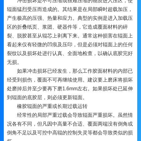
冲击损坏是不可压缩或很难压缩的物质进入压区，使
辊面猛烈受压而造成的。其结果是在局部瞬时超载加压，
产生极高的压强、热量和应力。典型的实例是进入加载压
区的折叠纸页、浆团、硬器件等，它造成覆面材料的碎
裂、脱胶甚至从辊芯上剥离下来。通常这种损害在辊面上
看起来仅有轻微的凹痕及压印，但是必须对辊面上的任何
裂纹以及损坏处进行认真、全面地检查，以确认底胶完好
无损。
如果冲击损坏已经发生，那么工作胶面材料的内部已
经受到损伤，覆面不可再继续使用。建议要上磨床将损坏
处磨掉后并至少要再下磨1.6mm左右。如果损坏处已延伸
到辊面的底胶层，则必须更新辊面。
橡胶辊面的严重或长期过载运转
经常性的局部严重过载会导致辊面严重损坏。虽然情
况各有不同，但凡因中高量不合适、覆面两端没有倒角或
倒角不足以及可控中高辊的控制失灵等都会导致类似的损