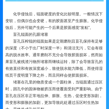
化学侵蚀后，辊面硬度的变化比较明显。一般情况下
变软，但偶尔也会变硬，有的胶面甚至产生膨胀。化学侵
蚀后，另外可能产生的一个后果是胶面感觉“发粘”。
盲孔辊面的孔眼堵塞
盲孔压榨辊的辊面如果是定期磨削且盲孔保持有足够
的深度（不小于出厂时深度一半）和清洁无污，它会有很
高的脱水效率。通常磨削不充分会导致胶面损坏，然而如
果盲孔被残渣污物所堵塞而继续运转，除了会导致盲孔的
有效直径和有效深度减小，致使脱水能力降低，而使得湿
纸页干度明显下降之外，而且同样会使胶面损坏。
堵塞在孔里的物质变成一个圆柱体，当辊面通过压区
时，因孔中的固体物被挤压而使覆面受到严重影响。由于
盲孔在压区非正常地拉伸、膨胀、生热，促使变形加剧，
而变形和膨胀的加剧，更加导致此处通过压区时生热加