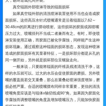
大，朂终造成孔间开裂。
真空辊因外部喷淋导致的辊面损坏
如果真空辊外部的清洗喷淋装置使用不当也会造成胶
面损坏。这些高压水针式喷嘴通常是沿着辊面以7.62～
30.48cm的距离进行摆动喷射。这些损坏的胶面或因喷嘴
压力过大、喷嘴排列不当或二者兼而有之。有时，即使喷
淋安装使用正确，而胶面已被化学腐蚀，同样能产生这种
损坏现象。通过观察这种辊面的损坏形态，发现这种喷淋
造成的胶面损坏有其显著特征，一是损坏部分都是从孔的
同一侧开始，另外就是损坏部位呈螺旋走向。
一般来说，只要能将辊面的纤维及残渣清洗干净，这
样的水压就可以。过大的水压会促使胶面的磨损。另外喷
嘴的覆盖面若交叉重叠，那么在重叠处喷淋强度增加，磨
损必然严重。合适的喷嘴摆布同样非常重要，更佳的清洗
喷嘴角度应该是与辊体x轴切线成90°角。如果因为胶面化
学腐蚀而调整喷嘴的角度及增加喷嘴压力，只能加快胶面