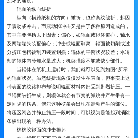
损坏的速度。
辊面的纵向皱折
纵向（横跨纸机的方向）皱折，也称条纹皱折，起因
于震动或冲击，而震动和冲击又是由于多种原因造成的，
其中主要包括以下因素：偏心，如辊面或辊体偏心，轴承
及两端端头装配偏心；冲击或辊面剥离，辊面被切削或过
分挤压包括被刮刀装置划损；辊体的平衡状况较差；水冷
却的辊体内冷却水量过大；机架强度不够或缺少部件。
当辊体在纸机上运转时，我们就可以见到如图4所示
的辊面状况。虽然皱折现象仅仅发生在表面，但事实上这
种表面的纹路排布却说明辊面材料内部受到剧烈挤压。一
旦辊面皱折生成，则辊体就会有节奏的弹跳并产生带有一
定间隔的楞条。偶尔这种楞条会出现在震动产生的部位。
将压区闭合并静止施压一段时间，可以视为是能起到消除
条棱出现的一种办法。
橡橡胶辊面的冲击损坏